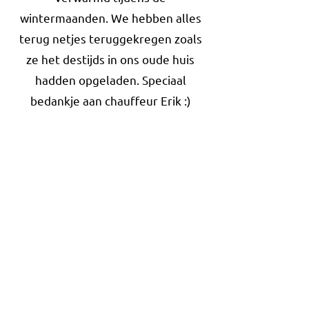
wintermaanden. We hebben alles
terug netjes teruggekregen zoals
ze het destijds in ons oude huis
hadden opgeladen. Speciaal
bedankje aan chauffeur Erik :)
Monique Vermeiren - 02/07/2019
Google Review
Hebben 4 maanden onze inboedel
in Zonhoven gestockeerd. Prima
ervaring, propere opslagunits,
onder temperatuurcontrole.
Karretjes om te verhuizen staat